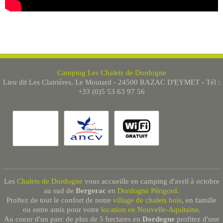
Camping Les Chalets de Dordogne
Lieu dit Les Clairières, Le Moutard - 24500 RAZAC D'EYMET - Tél :
+33 (0)5 53 63 97 56
Les
Chalets de Dordogne
vous accueille en camping d'avril à octobre
au sud de
Bergerac
en
Dordogne Périgord
.
Proftez de tout le confort de notre
village de chalets bois
, en famille
ou entre amis pour votre
location en Nouvelle-Aquitaine
.
Au coeur d'un parc de plus de 5 hectares en
Dordogne
profitez d'une