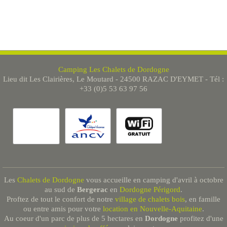
Camping Les Chalets de Dordogne
Lieu dit Les Clairières, Le Moutard - 24500 RAZAC D'EYMET - Tél :
+33 (0)5 53 63 97 56
Les
Chalets de Dordogne
vous accueille en camping d'avril à octobre
au sud de
Bergerac
en
Dordogne Périgord
.
Proftez de tout le confort de notre
village de chalets bois
, en famille
ou entre amis pour votre
location en Nouvelle-Aquitaine
.
Au coeur d'un parc de plus de 5 hectares en
Dordogne
profitez d'une