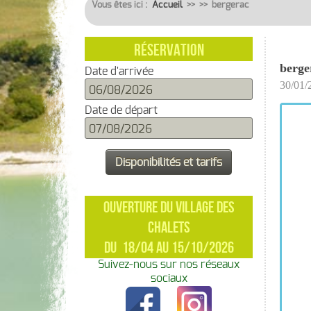
Vous êtes ici :
Accueil
>>
>>
bergerac
RÉSERVATION
berge
Date d'arrivée
30/01/
Date de départ
OUVERTURE DU VILLAGE DES
CHALETS
DU 18/04 AU 15/10/2026
Suivez-nous sur nos réseaux
sociaux