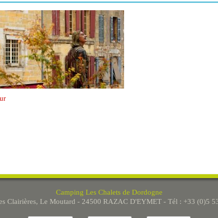
ur
Camping Les Chalets de Dordogne
Les Clairières, Le Moutard - 24500 RAZAC D'EYMET - Tél : +33 (0)5 5