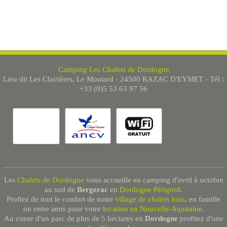
Camping Les Chalets de Dordogne
Lieu dit Les Clairières, Le Moutard - 24500 RAZAC D'EYMET - Tél :
+33 (0)5 53 63 97 56
Les
Chalets de Dordogne
vous accueille en camping d'avril à octobre
au sud de
Bergerac
en
Dordogne Périgord
.
Proftez de tout le confort de notre
village de chalets bois
, en famille
ou entre amis pour votre
location en Nouvelle-Aquitaine
.
Au coeur d'un parc de plus de 5 hectares en
Dordogne
profitez d'une